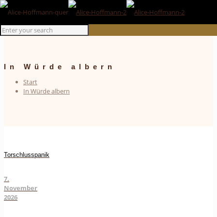
In Würde albern
Start
In Würde albern
Torschlusspanik
7.
November
2026