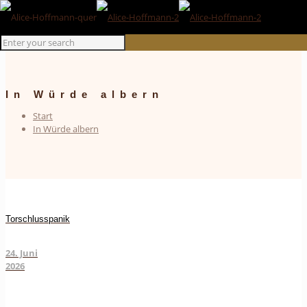
In Würde albern
Start
In Würde albern
Torschlusspanik
24. Juni
2026