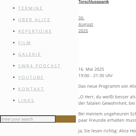
Torschlusspanik
TERMINE
30.
ÜBER ALICE
August
2025
REPERTOIRE
FILM
GALERIE
SWR4 PODCAST
16. Mai 2025
19:00 - 21:30 Uhr
YOUTUBE
Das neue Programm von Alic
KONTAKT
„O Herr, du weißt besser al
LINKS
der fatalen Gewohnheit, be
Bei meinem ungeheuren Schat
paar Freunde erhalten muss
Ja, Sie lesen richtig: Alic