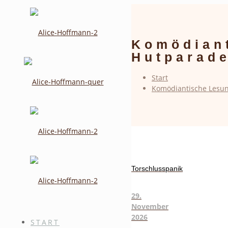
Komödiant
Hutparade
Start
Komödiantische Lesun
Torschlusspanik
29.
November
2026
START