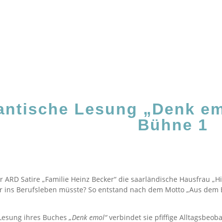
ntische Lesung „Denk emo
Bühne 1
er ARD Satire „Familie Heinz Becker“ die saarländische Hausfrau „H
 ins Berufsleben müsste? So entstand nach dem Motto „Aus dem B
 Lesung ihres Buches
„Denk emol“
verbindet sie pfiffige Alltagsbeo