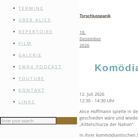
TERMINE
Torschlusspanik
ÜBER ALICE
REPERTOIRE
18.
Dezember
FILM
2026
GALERIE
Komödia
SWR4 PODCAST
YOUTUBE
KONTAKT
12. Juli 2026
12:30 - 14:30 Uhr
LINKS
Alice Hoffmann spielte in d
geschieden wäre und wieder
„Kittelschürze der Nation“.
In ihrer kommödiantischen