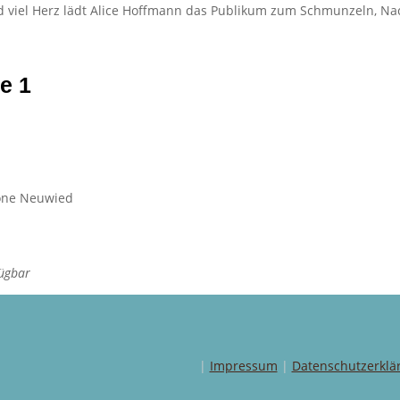
d viel Herz lädt Alice Hoffmann das Publikum zum Schmunzeln, N
e 1
zone Neuwied
fügbar
|
Impressum
|
Datenschutzerklä