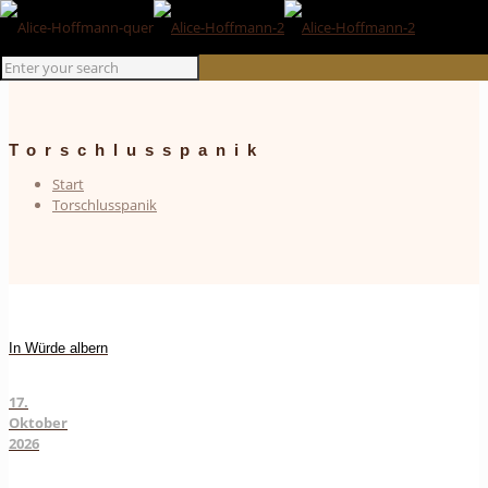
Torschlusspanik
Start
Torschlusspanik
In Würde albern
17.
Oktober
2026