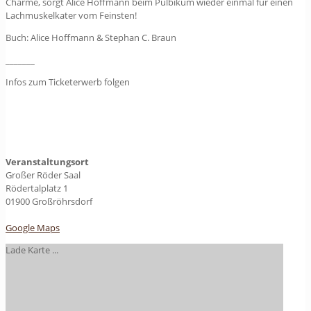
Charme, sorgt Alice Hoffmann beim Pulbikum wieder einmal für einen
Lachmuskelkater vom Feinsten!
Buch: Alice Hoffmann & Stephan C. Braun
_______
Infos zum Ticketerwerb folgen
Veranstaltungsort
Großer Röder Saal
Rödertalplatz 1
01900 Großröhrsdorf
Google Maps
Lade Karte ...